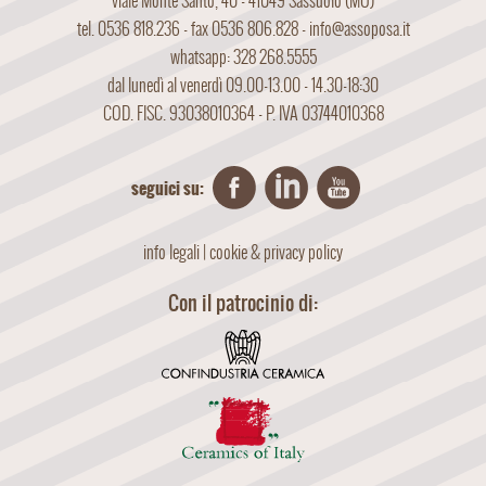
viale Monte Santo, 40 - 41049 Sassuolo (MO)
tel. 0536 818.236 - fax 0536 806.828 -
info@assoposa.it
whatsapp: 328 268.5555
dal lunedì al venerdì 09.00-13.00 - 14.30-18:30
COD. FISC. 93038010364 - P. IVA 03744010368
seguici su:
info legali
|
cookie & privacy policy
Con il patrocinio di: