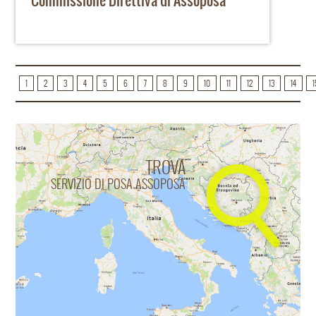
Commissione Direttiva di Assoposa
1
2
3
4
5
6
7
8
9
10
11
12
13
14
1
TROVA
SERVIZIO DI POSA ASSOPOSA