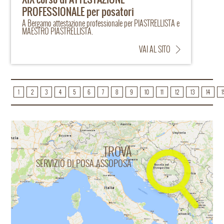
PROFESSIONALE per posatori
A Bergamo attestazione professionale per PIASTRELLISTA e
MAESTRO PIASTRELLISTA.
VAI AL SITO
1
2
3
4
5
6
7
8
9
10
11
12
13
14
1
TROVA
SERVIZIO DI POSA ASSOPOSA