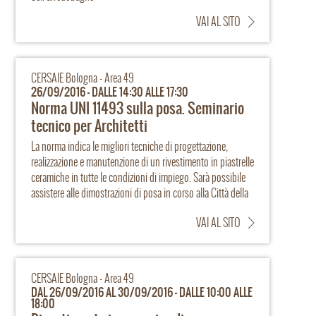
VAI AL SITO
CERSAIE Bologna - Area 49
26/09/2016 - DALLE 14:30 ALLE 17:30
Norma UNI 11493 sulla posa. Seminario
tecnico per Architetti
La norma indica le migliori tecniche di progettazione,
realizzazione e manutenzione di un rivestimento in piastrelle
ceramiche in tutte le condizioni di impiego. Sarà possibile
assistere alle dimostrazioni di posa in corso alla Città della
posa. Seminario tecnico che sviluppa 3 CFP per Architetti,
VAI AL SITO
curato da Assoposa in collarazione con l'Ordine
professionale degli Architetti della provincia di Bologna.
Partecipazione gratuita. Iscrizione info@assoposa.it
CERSAIE Bologna - Area 49
DAL 26/09/2016 AL 30/09/2016 - DALLE 10:00 ALLE
18:00