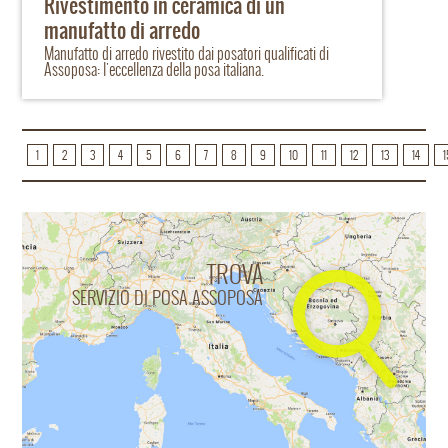
Rivestimento in ceramica di un
manufatto di arredo
Manufatto di arredo rivestito dai posatori qualificati di
Assoposa: l'eccellenza della posa italiana.
1
2
3
4
5
6
7
8
9
10
11
12
13
14
1
TROVA
SERVIZIO DI POSA ASSOPOSA