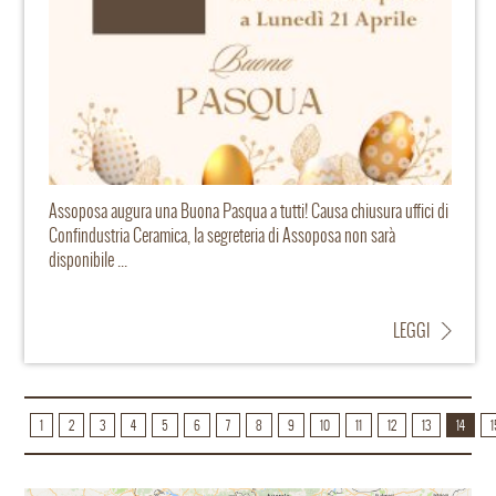
Assoposa augura una Buona Pasqua a tutti! Causa chiusura uffici di
Confindustria Ceramica, la segreteria di Assoposa non sarà
disponibile ...
LEGGI
1
2
3
4
5
6
7
8
9
10
11
12
13
14
1