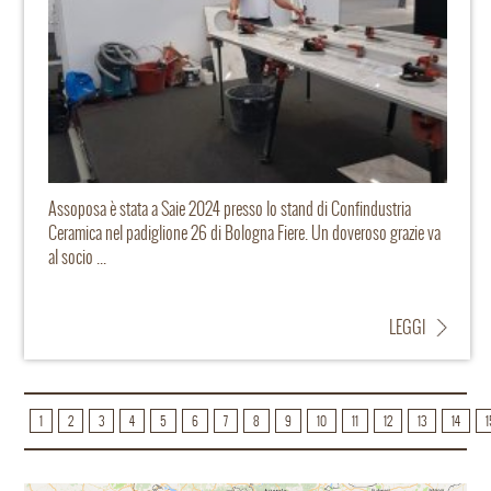
Assoposa è stata a Saie 2024 presso lo stand di Confindustria
Ceramica nel padiglione 26 di Bologna Fiere. Un doveroso grazie va
al socio ...
LEGGI
1
2
3
4
5
6
7
8
9
10
11
12
13
14
1