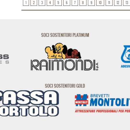
1
2
3
4
5
6
7
8
9
10
11
12
13
SOCI SOSTENITORI PLATINUM
SOCI SOSTENITORI GOLD