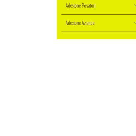
Adesione Posatori
Adesione Aziende