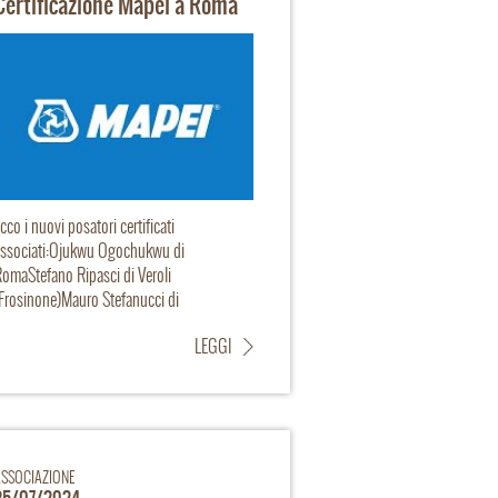
Certificazione Mapei a Roma
cco i nuovi posatori certificati
associati:Ojukwu Ogochukwu di
omaStefano Ripasci di Veroli
Frosinone)Mauro Stefanucci di
atinaDani...
LEGGI
ASSOCIAZIONE