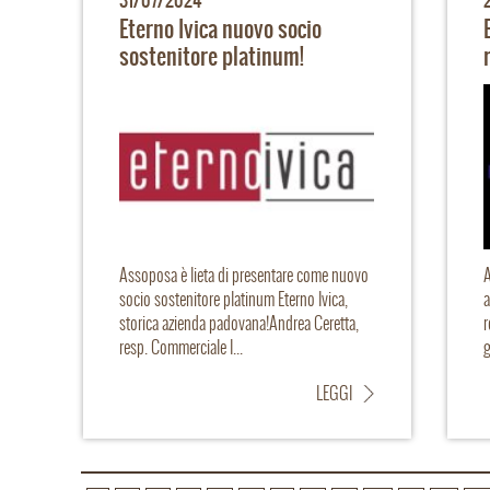
31/07/2024
Eterno Ivica nuovo socio
sostenitore platinum!
Assoposa è lieta di presentare come nuovo
A
socio sostenitore platinum Eterno Ivica,
a
storica azienda padovana!Andrea Ceretta,
r
resp. Commerciale I...
g
LEGGI