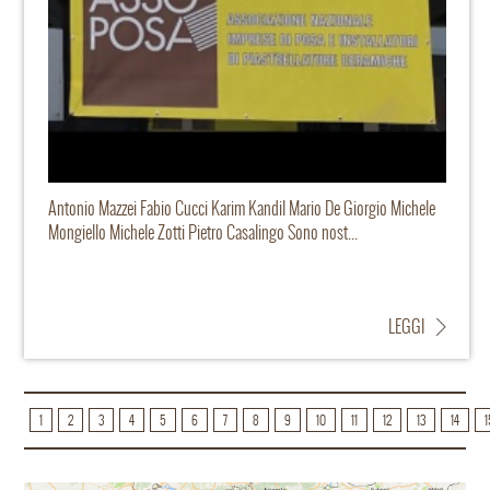
Antonio Mazzei Fabio Cucci Karim Kandil Mario De Giorgio Michele
Mongiello Michele Zotti Pietro Casalingo Sono nost...
LEGGI
1
2
3
4
5
6
7
8
9
10
11
12
13
14
1