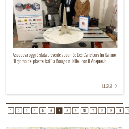
Assoposa oggi è stata presente a Journée Des Carreleurs (in Italiano
"Il giorno dei piastrellisti") a Bourgoin-Jallieu con il Vicepresid...
LEGGI
1
2
3
4
5
6
7
8
9
10
11
12
13
14
1