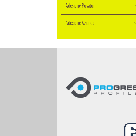
Adesione Posatori
Adesione Aziende