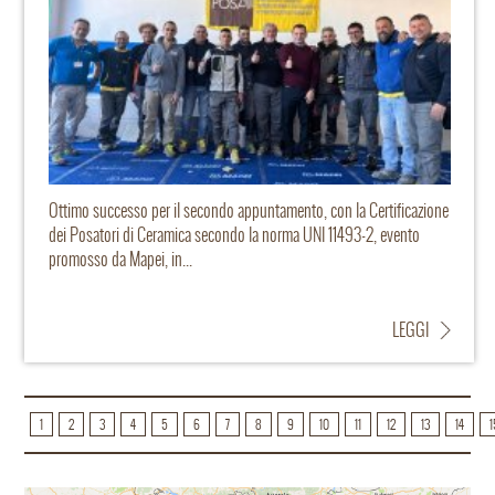
Ottimo successo per il secondo appuntamento, con la Certificazione
dei Posatori di Ceramica secondo la norma UNI 11493-2, evento
promosso da Mapei, in...
LEGGI
1
2
3
4
5
6
7
8
9
10
11
12
13
14
1